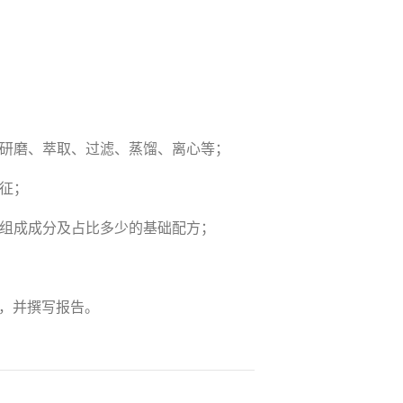
、研磨、萃取、过滤、蒸馏、离心等；
征；
各组成成分及占比多少的基础配方；
，并撰写报告。