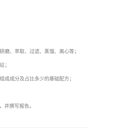
、研磨、萃取、过滤、蒸馏、离心等；
征；
各组成成分及占比多少的基础配方；
，并撰写报告。