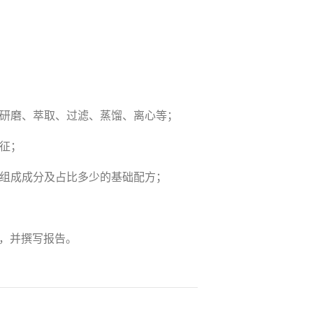
、研磨、萃取、过滤、蒸馏、离心等；
征；
各组成成分及占比多少的基础配方；
，并撰写报告。