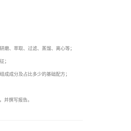
、研磨、萃取、过滤、蒸馏、离心等；
征；
各组成成分及占比多少的基础配方；
，并撰写报告。