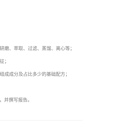
、研磨、萃取、过滤、蒸馏、离心等；
征；
各组成成分及占比多少的基础配方；
，并撰写报告。